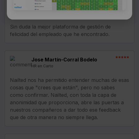
Maider V
Chief Hapiness Officer
Sin duda la mejor plataforma de gestión de
felicidad del empleado que he encontrado.
Jose Martín-Corral Bodelo
HR en Carto
Nailted nos ha permitido entender muchas de esas
cosas que "crees que están", pero no sabes
como confirmar. Nailted, con toda la capa de
anonimidad que proporciona, abre las puertas a
nuestros compañeros a dar todo ese feedback
que de otra manera no siempre llega.