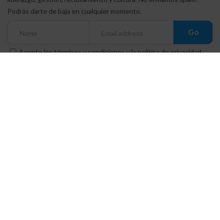
Podrás darte de baja en cualquier momento.
Go
Acepto los
términos y condiciones
y la
política de privacidad
Nailted App S.L. en el marco del Programa ICEX Next,
ha contado con el apoyo de ICEX y con la cofinanciación
del fondo europeo FEDER. La finalidad de este apoyo
es contribuir al desarrollo internacional de la empresa y
de su entorno.