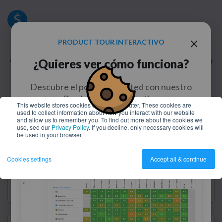
×
Inversión flexible
PRODUCT TOUR INTERACTIVO
¿Quieres ver cómo funciona?
Contrata solo los módulos que necesites y escala a tu
ritmo. Máximo valor, sin costes innecesarios.
Descubre el poder de Nailted con nuestro
Product Tour interactivo
This website stores cookies on your computer. These cookies are
used to collect information about how you interact with our website
Patricia Iglesias
and allow us to remember you. To find out more about the cookies we
use, see our
Privacy Policy
. If you decline, only necessary cookies will
EMPEZAR TOUR
Chief People & Culture Officer at Techsoulogy
be used in your browser.
La capacidad de la plataforma para adaptarse a
Cookies settings
Accept all & continue
nuestras necesidades y el acompañamiento
constante de su equipo han sido clave para
transformar nuestra cultura de la evaluación