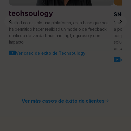
Más info sobre Reuniones 1:1
Nailted no es solo una plataforma, es la base que nos
Nailted n
ha permitido hacer realidad un modelo de feedback
a poderl
continuo de verdad: humano, ágil, riguroso y con
tiempo y
impacto.
solución
empresa d
Ver caso de exito de Techsoulogy
Ver 
Ver más casos de éxito de clientes