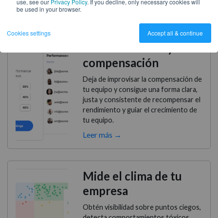
use, see our
Privacy Policy
. If you decline, only necessary cookies will
Leer más →
be used in your browser.
Cookies settings
Accept all & continue
Gestiona bonus y
compensación
Deja de improvisar la compensación de
tu equipo y consigue una forma clara,
justa y consistente de recompensar el
rendimiento y guiar el crecimiento de
tu equipo.
Leer más →
Mide el clima de tu
empresa
Obtén visibilidad sobre puntos ciegos,
detecta comportamientos tóxicos,