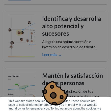
Identifica y desarrolla
alto potencial y
sucesores
Asegura una óptima sucesión e
inversión en desarrollo de talento.
Leer más →
Mantén la satisfacción
de tus personas
Monitoriza la satisfacción de tus
personas para asegurarte de que se
This website stores cookies on your computer. These cookies are
mantiene lo más alta posible a lo largo
used to collect information about how you interact with our website
del tiempo.
and allow us to remember you. To find out more about the cookies we