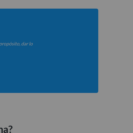
propósito, dar lo
na?