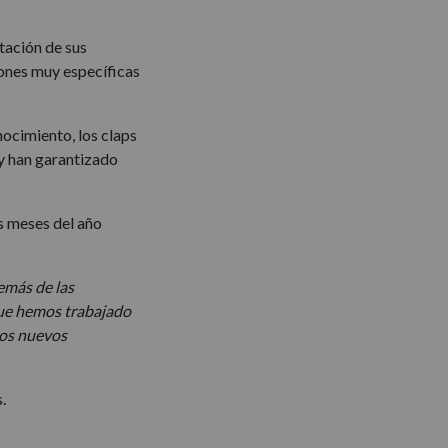
tación de sus
ones muy específicas
nocimiento, los claps
y han garantizado
s meses del año
emás de las
 que hemos trabajado
los nuevos
.