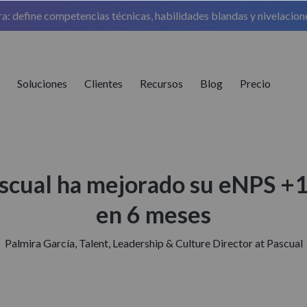
ra: define competencias técnicas, habilidades blandas y nivelacion
o
Soluciones
Clientes
Recursos
Blog
Precio
cual ha mejorado su eNPS +
en 6 meses
Palmira García, Talent, Leadership & Culture Director at Pascual