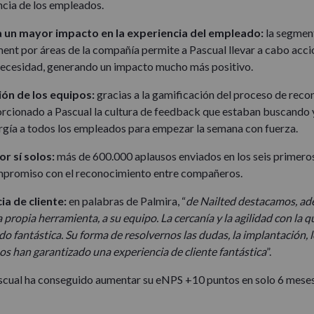
ncia de los empleados.
un mayor impacto en la experiencia del empleado:
la segmen
nt por áreas de la compañía permite a Pascual llevar a cabo acci
necesidad, generando un impacto mucho más positivo.
ión de los equipos:
gracias a la gamificación del proceso de reco
orcionado a Pascual la cultura de feedback que estaban buscando 
rgía a todos los empleados para empezar la semana con fuerza.
r sí solos:
más de 600.000 aplausos enviados en los seis primero
ompromiso con el reconocimiento entre compañeros.
a de cliente:
en palabras de Palmira, “
de Nailted destacamos, ad
a propia herramienta, a su equipo. La cercanía y la agilidad con la
o fantástica. Su forma de resolvernos las dudas, la implantación, 
 nos han garantizado una experiencia de cliente fantástica
”.
cual ha conseguido aumentar su eNPS +10 puntos en solo 6 meses