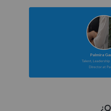
Palmira Ga
Talent, Leadership
Director at Pa
¿Q