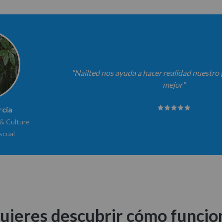
"Nailted nos ayuda a hacer realidad nuestro 
mejor"
rcía
 & Culture
scual
uieres descubrir cómo funcio