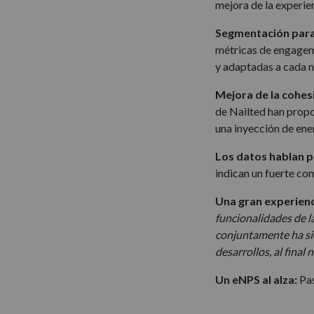
mejora de la experie
Segmentación para 
métricas de engageme
y adaptadas a cada 
Mejora de la cohes
de Nailted han prop
una inyección de ene
Los datos hablan po
indican un fuerte c
Una gran experienci
funcionalidades de l
conjuntamente ha sid
desarrollos, al final
Un eNPS al alza:
Pas