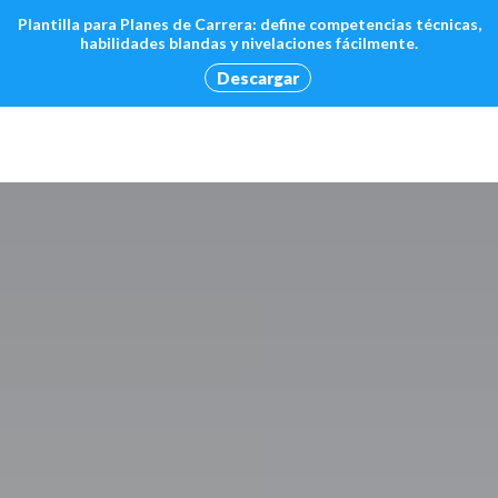
Plantilla para Planes de Carrera: define competencias técnicas,
habilidades blandas y nivelaciones fácilmente.
Descargar